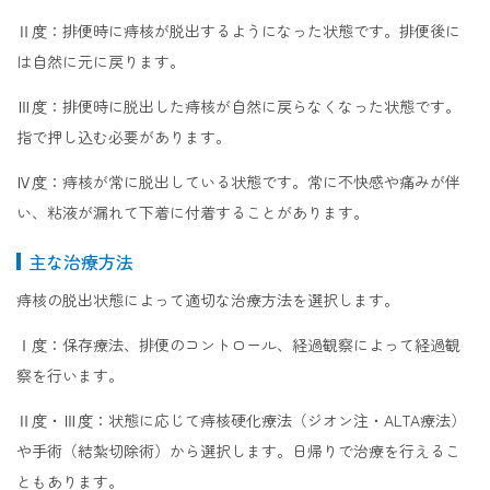
Ⅱ度：排便時に痔核が脱出するようになった状態です。排便後に
は自然に元に戻ります。
Ⅲ度：排便時に脱出した痔核が自然に戻らなくなった状態です。
指で押し込む必要があります。
Ⅳ度：痔核が常に脱出している状態です。常に不快感や痛みが伴
い、粘液が漏れて下着に付着することがあります。
主な治療方法
痔核の脱出状態によって適切な治療方法を選択します。
Ⅰ度：保存療法、排便のコントロール、経過観察によって経過観
察を行います。
Ⅱ度・Ⅲ度：状態に応じて痔核硬化療法（ジオン注・ALTA療法）
や手術（結紮切除術）から選択します。日帰りで治療を行えるこ
ともあります。