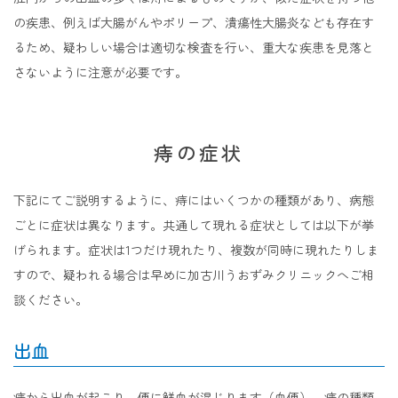
の疾患、例えば大腸がんやポリープ、潰瘍性大腸炎なども存在す
るため、疑わしい場合は適切な検査を行い、重大な疾患を見落と
さないように注意が必要です。
痔の症状
下記にてご説明するように、痔にはいくつかの種類があり、病態
ごとに症状は異なります。共通して現れる症状としては以下が挙
げられます。症状は1つだけ現れたり、複数が同時に現れたりしま
すので、疑われる場合は早めに加古川うおずみクリニックへご相
談ください。
出血
痔から出血が起こり、便に鮮血が混じります（血便）。痔の種類