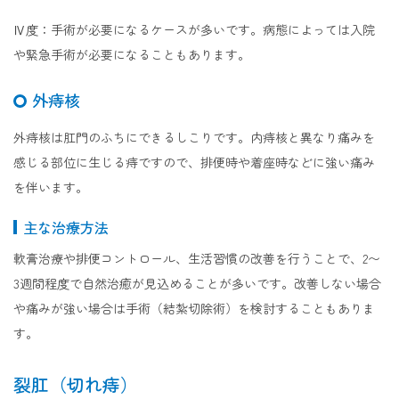
Ⅳ度：手術が必要になるケースが多いです。病態によっては入院
や緊急手術が必要になることもあります。
外痔核
外痔核は肛門のふちにできるしこりです。内痔核と異なり痛みを
感じる部位に生じる痔ですので、排便時や着座時などに強い痛み
を伴います。
主な治療方法
軟膏治療や排便コントロール、生活習慣の改善を行うことで、2〜
3週間程度で自然治癒が見込めることが多いです。改善しない場合
や痛みが強い場合は手術（結紮切除術）を検討することもありま
す。
裂肛（切れ痔）