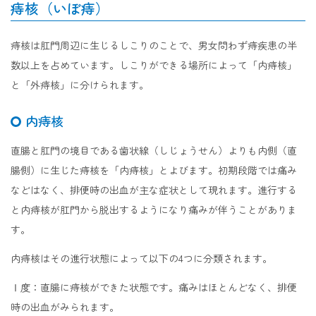
痔核（いぼ痔）
痔核は肛門周辺に生じるしこりのことで、男女問わず痔疾患の半
数以上を占めています。しこりができる場所によって「内痔核」
と「外痔核」に分けられます。
内痔核
直腸と肛門の境目である歯状線（しじょうせん）よりも内側（直
腸側）に生じた痔核を「内痔核」とよびます。初期段階では痛み
などはなく、排便時の出血が主な症状として現れます。進行する
と内痔核が肛門から脱出するようになり痛みが伴うことがありま
す。
内痔核はその進行状態によって以下の4つに分類されます。
Ⅰ度：直腸に痔核ができた状態です。痛みはほとんどなく、排便
時の出血がみられます。