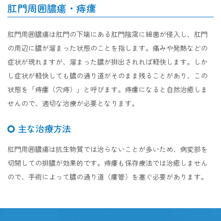
肛門周囲膿瘍・痔瘻
肛門周囲膿瘍は肛門の下端にある肛門陰窩に細菌が侵入し、肛門
の周辺に膿が溜まった状態のことを指します。痛みや発熱などの
症状が現れますが、溜まった膿が排出されれば軽快します。しか
し症状が軽快しても膿の通り道がそのまま残ることがあり、この
状態を「痔瘻（穴痔）」と呼びます。痔瘻になると自然治癒しま
せんので、適切な治療が必要となります。
主な治療方法
肛門周囲膿瘍は抗生物質では治らないことが多いため、病変部を
切開しての排膿が効果的です。痔瘻も保存療法では治癒しません
ので、手術によって膿の通り道（瘻管）を塞ぐ必要があります。