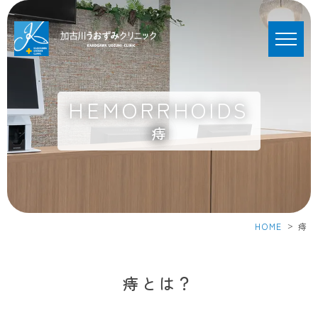
HEMORRHOIDS
痔
>
HOME
痔
痔とは？