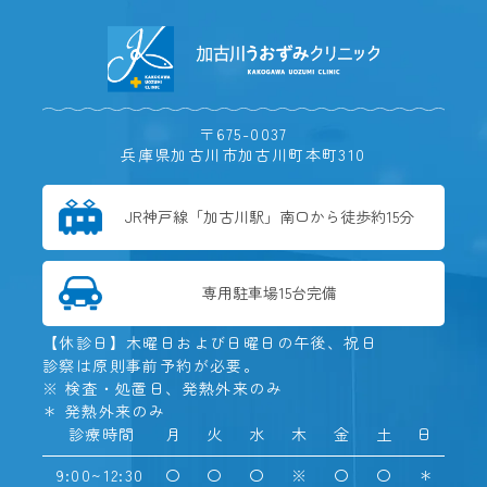
〒675-0037
兵庫県加古川市加古川町本町310
JR神戸線
「加古川駅」
南口から徒歩約15分
専用駐車場
15台完備
【休診日】木曜日および日曜日の午後、祝日
診察は原則事前予約が必要。
※ 検査・処置日、発熱外来のみ
＊ 発熱外来のみ
診療時間
月
火
水
木
金
土
日
9:00~12:30
〇
〇
〇
※
〇
〇
＊