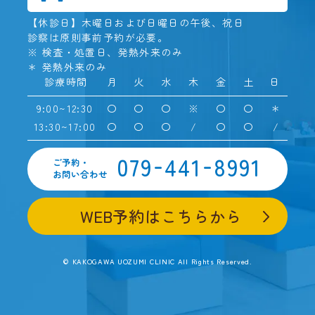
【休診日】木曜日および日曜日の午後、祝日
診察は原則事前予約が必要。
※ 検査・処置日、発熱外来のみ
＊ 発熱外来のみ
診療時間
月
火
水
木
金
土
日
9:00~12:30
〇
〇
〇
※
〇
〇
＊
13:30~17:00
〇
〇
〇
/
〇
〇
/
-
-
079
441
8991
ご予約・
お問い合わせ
WEB予約はこちらから
© KAKOGAWA UOZUMI CLINIC All Rights Reserved.